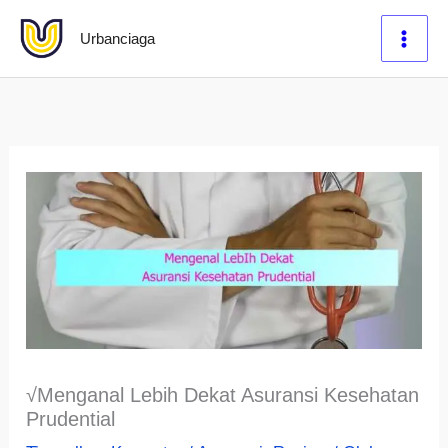
Lewati
Urbanciaga
ke
konten
√Menganal Lebih Dekat Asuransi Kesehatan
Prudential