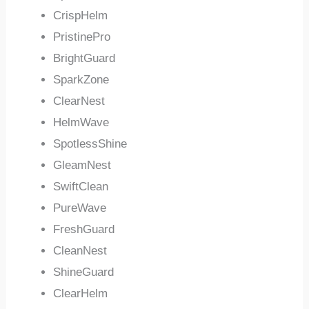
CrispHelm
PristinePro
BrightGuard
SparkZone
ClearNest
HelmWave
SpotlessShine
GleamNest
SwiftClean
PureWave
FreshGuard
CleanNest
ShineGuard
ClearHelm