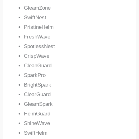
GleamZone
SwiftNest
PristineHelm
FreshWave
SpotlessNest
CrispWave
CleanGuard
SparkPro
BrightSpark
ClearGuard
GleamSpark
HelmGuard
ShineWave
SwiftHelm