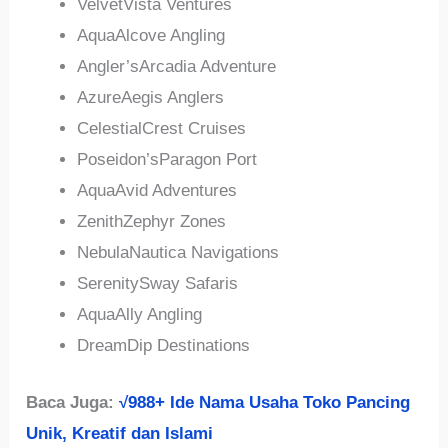
VelvetVista Ventures
AquaAlcove Angling
Angler’sArcadia Adventure
AzureAegis Anglers
CelestialCrest Cruises
Poseidon’sParagon Port
AquaAvid Adventures
ZenithZephyr Zones
NebulaNautica Navigations
SerenitySway Safaris
AquaAlly Angling
DreamDip Destinations
Baca Juga:
√988+ Ide Nama Usaha Toko Pancing
Unik, Kreatif dan Islami