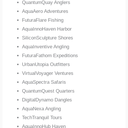
QuantumQuay Anglers
AquaAero Adventures
FuturaFlare Fishing
AquaInnoHaven Harbor
SiliconSculpture Shores
AquaInventive Angling
FuturaFathom Expeditions
UrbanUtopia Outfitters
VirtualVoyager Ventures
AquaSpectra Safaris
QuantumQuest Quarters
DigitalDynamo Dangles
AquaNexa Angling
TechTranquil Tours
AquaInnoHub Haven