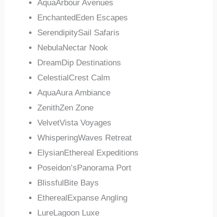
AquaArbour Avenues
EnchantedEden Escapes
SerendipitySail Safaris
NebulaNectar Nook
DreamDip Destinations
CelestialCrest Calm
AquaAura Ambiance
ZenithZen Zone
VelvetVista Voyages
WhisperingWaves Retreat
ElysianEthereal Expeditions
Poseidon’sPanorama Port
BlissfulBite Bays
EtherealExpanse Angling
LureLagoon Luxe