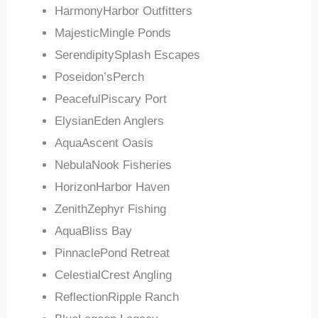
HarmonyHarbor Outfitters
MajesticMingle Ponds
SerendipitySplash Escapes
Poseidon’sPerch
PeacefulPiscary Port
ElysianEden Anglers
AquaAscent Oasis
NebulaNook Fisheries
HorizonHarbor Haven
ZenithZephyr Fishing
AquaBliss Bay
PinnaclePond Retreat
CelestialCrest Angling
ReflectionRipple Ranch