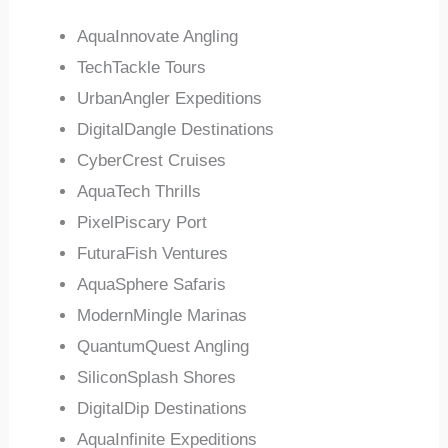
AquaInnovate Angling
TechTackle Tours
UrbanAngler Expeditions
DigitalDangle Destinations
CyberCrest Cruises
AquaTech Thrills
PixelPiscary Port
FuturaFish Ventures
AquaSphere Safaris
ModernMingle Marinas
QuantumQuest Angling
SiliconSplash Shores
DigitalDip Destinations
AquaInfinite Expeditions