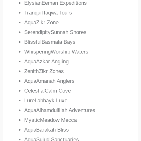
ElysianEeman Expeditions
TranquilTaqwa Tours
AquaZikr Zone
SerendipitySunnah Shores
BlissfulBasmala Bays
WhisperingWorship Waters
AquaAzkar Angling
ZenithZikr Zones
AquaAmanah Anglers
CelestialCalm Cove
LureLabbayk Luxe
AquaAlhamdulillah Adventures
MysticMeadow Mecca
AquaBarakah Bliss
AquaSujud Sanctuaries