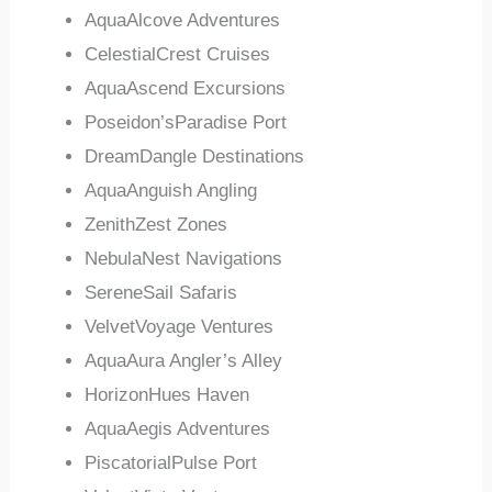
AquaAlcove Adventures
CelestialCrest Cruises
AquaAscend Excursions
Poseidon’sParadise Port
DreamDangle Destinations
AquaAnguish Angling
ZenithZest Zones
NebulaNest Navigations
SereneSail Safaris
VelvetVoyage Ventures
AquaAura Angler’s Alley
HorizonHues Haven
AquaAegis Adventures
PiscatorialPulse Port