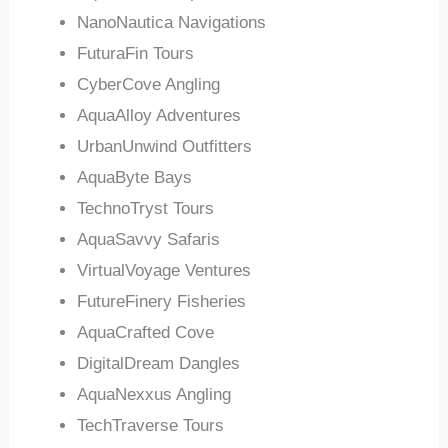
NanoNautica Navigations
FuturaFin Tours
CyberCove Angling
AquaAlloy Adventures
UrbanUnwind Outfitters
AquaByte Bays
TechnoTryst Tours
AquaSavvy Safaris
VirtualVoyage Ventures
FutureFinery Fisheries
AquaCrafted Cove
DigitalDream Dangles
AquaNexxus Angling
TechTraverse Tours