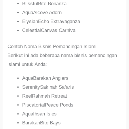
BlissfulBite Bonanza
AquaAlcove Adorn
ElysianEcho Extravaganza
CelestialCanvas Carnival
Contoh Nama Bisnis Pemancingan Islami
Berikut ini ada beberapa nama bisnis pemancingan
islami untuk Anda:
AquaBarakah Anglers
SerenitySakinah Safaris
ReelRahmah Retreat
PiscatorialPeace Ponds
AquaIhsan Isles
BarakahBite Bays