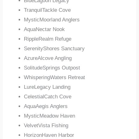
BlueLagoon Legacy
TranquilTackle Cove
MysticMoorland Anglers
AquaNectar Nook
RippleRealm Refuge
SerenityShores Sanctuary
AzureAlcove Angling
SolitudeSprings Outpost
WhisperingWaters Retreat
LureLegacy Landing
CelestialCatch Cove
AquaAegis Anglers
MysticMeadow Haven
VelvetVista Fishing
HorizonHaven Harbor