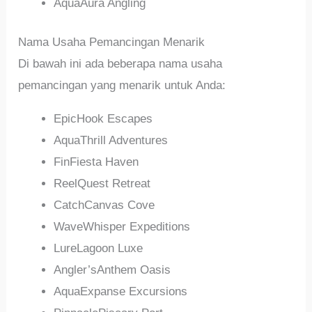
AquaAura Angling
Nama Usaha Pemancingan Menarik
Di bawah ini ada beberapa nama usaha
pemancingan yang menarik untuk Anda:
EpicHook Escapes
AquaThrill Adventures
FinFiesta Haven
ReelQuest Retreat
CatchCanvas Cove
WaveWhisper Expeditions
LureLagoon Luxe
Angler’sAnthem Oasis
AquaExpanse Excursions