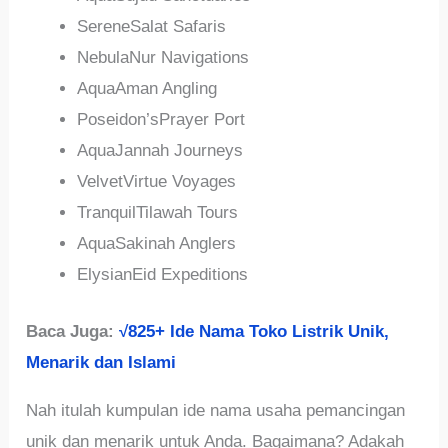
SereneSalat Safaris
NebulaNur Navigations
AquaAman Angling
Poseidon’sPrayer Port
AquaJannah Journeys
VelvetVirtue Voyages
TranquilTilawah Tours
AquaSakinah Anglers
ElysianEid Expeditions
Baca Juga:
√825+ Ide Nama Toko Listrik Unik,
Menarik dan Islami
Nah itulah kumpulan ide nama usaha pemancingan
unik dan menarik untuk Anda. Bagaimana? Adakah