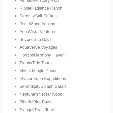
PinnaclePiscary Port
RippleRadiance Ranch
SerenitySail Safaris
ZenithZone Angling
AquaVista Ventures
BeyondBite Bays
AquaVerve Voyages
HorizonHarmony Haven
TrophyTide Tours
MysticMingle Ponds
ElysianEden Expeditions
SerendipitySplash Safari
Neptune’sNectar Nook
BlissfulBite Bays
TranquilTryst Tours