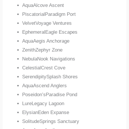
AquaAlcove Ascent
PiscatorialParadigm Port
VelvetVoyage Ventures
EphemeralEagle Escapes
AquaAegis Anchorage
ZenithZephyr Zone
NebulaNook Navigations
CelestialCrest Cove
SerendipitySplash Shores
AquaAscend Anglers
Poseidon’sParadise Pond
LureLegacy Lagoon
ElysianEden Expanse
SolitudeSprings Sanctuary