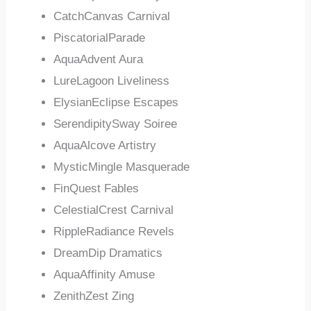
CatchCanvas Carnival
PiscatorialParade
AquaAdvent Aura
LureLagoon Liveliness
ElysianEclipse Escapes
SerendipitySway Soiree
AquaAlcove Artistry
MysticMingle Masquerade
FinQuest Fables
CelestialCrest Carnival
RippleRadiance Revels
DreamDip Dramatics
AquaAffinity Amuse
ZenithZest Zing