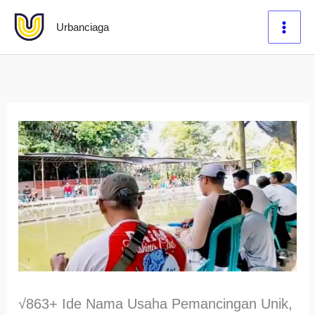
Lewati
Urbanciaga
ke
konten
√863+ Ide Nama Usaha Pemancingan Unik,