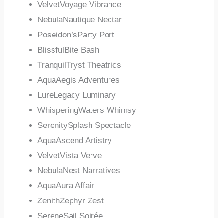
VelvetVoyage Vibrance
NebulaNautique Nectar
Poseidon’sParty Port
BlissfulBite Bash
TranquilTryst Theatrics
AquaAegis Adventures
LureLegacy Luminary
WhisperingWaters Whimsy
SerenitySplash Spectacle
AquaAscend Artistry
VelvetVista Verve
NebulaNest Narratives
AquaAura Affair
ZenithZephyr Zest
SereneSail Soirée