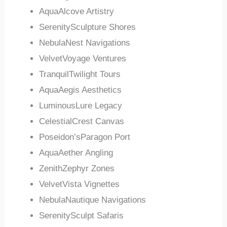
AquaAlcove Artistry
SerenitySculpture Shores
NebulaNest Navigations
VelvetVoyage Ventures
TranquilTwilight Tours
AquaAegis Aesthetics
LuminousLure Legacy
CelestialCrest Canvas
Poseidon’sParagon Port
AquaAether Angling
ZenithZephyr Zones
VelvetVista Vignettes
NebulaNautique Navigations
SerenitySculpt Safaris