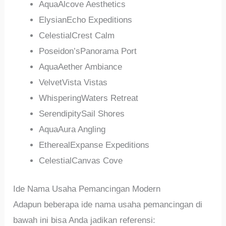
AquaAlcove Aesthetics
ElysianEcho Expeditions
CelestialCrest Calm
Poseidon’sPanorama Port
AquaAether Ambiance
VelvetVista Vistas
WhisperingWaters Retreat
SerendipitySail Shores
AquaAura Angling
EtherealExpanse Expeditions
CelestialCanvas Cove
Ide Nama Usaha Pemancingan Modern
Adapun beberapa ide nama usaha pemancingan di
bawah ini bisa Anda jadikan referensi: