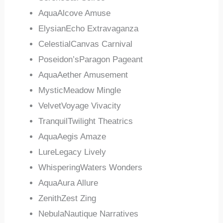
AquaAlcove Amuse
ElysianEcho Extravaganza
CelestialCanvas Carnival
Poseidon’sParagon Pageant
AquaAether Amusement
MysticMeadow Mingle
VelvetVoyage Vivacity
TranquilTwilight Theatrics
AquaAegis Amaze
LureLegacy Lively
WhisperingWaters Wonders
AquaAura Allure
ZenithZest Zing
NebulaNautique Narratives