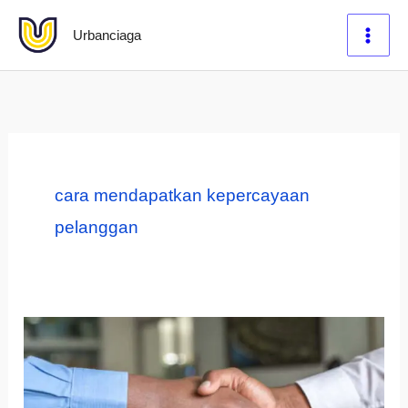
Lewati
Urbanciaga
ke
konten
cara mendapatkan kepercayaan
pelanggan