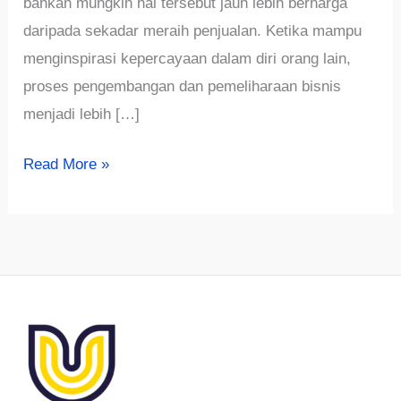
bahkan mungkin hal tersebut jauh lebih berharga
daripada sekadar meraih penjualan. Ketika mampu
menginspirasi kepercayaan dalam diri orang lain,
proses pengembangan dan pemeliharaan bisnis
menjadi lebih […]
Cara
Read More »
Mendapatkan
Kepercayaan
Pelanggan
Dalam
Berbisnis