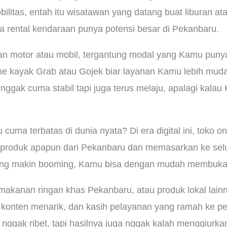
litas, entah itu wisatawan yang datang buat liburan at
ha rental kendaraan punya potensi besar di Pekanbaru.
kan motor atau mobil, tergantung modal yang Kamu puny
ine kayak Grab atau Gojek biar layanan Kamu lebih muda
nggak cuma stabil tapi juga terus melaju, apalagi kalau
 cuma terbatas di dunia nyata? Di era digital ini, toko 
n produk apapun dari Pekanbaru dan memasarkan ke selu
ng makin booming, Kamu bisa dengan mudah membuka u
 makanan ringan khas Pekanbaru, atau produk lokal lain
 konten menarik, dan kasih pelayanan yang ramah ke pel
n nggak ribet, tapi hasilnya juga nggak kalah menggiurka